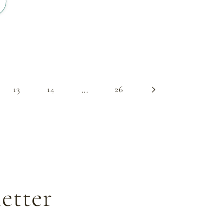
…
13
14
26
etter