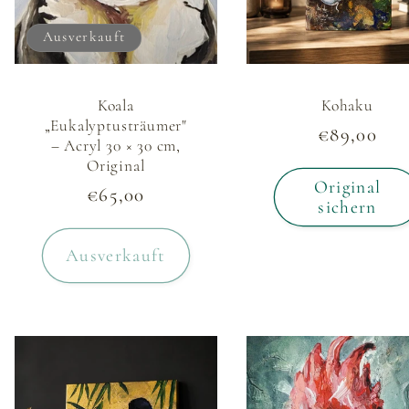
Ausverkauft
Koala
Kohaku
„Eukalyptusträumer"
Normaler
€89,00
– Acryl 30 × 30 cm,
Preis
Original
Original
Normaler
€65,00
sichern
Preis
Ausverkauft