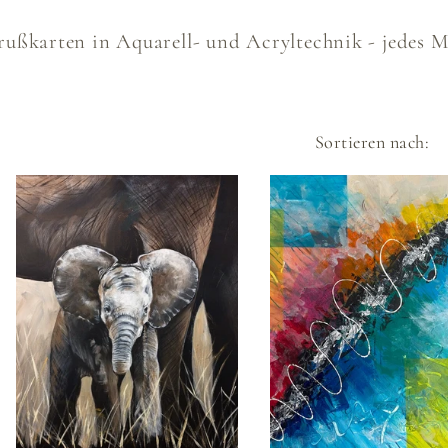
g
a
ßkarten in Aquarell- und Acryltechnik - jedes M
i
t
o
n
Sortieren nach:
e
g
o
r
i