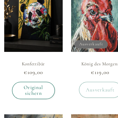
Ausverkauft
Konfettibär
König des Morgen
Normaler
€109,00
Normaler
€119,00
Preis
Preis
Original
Ausverkauft
sichern