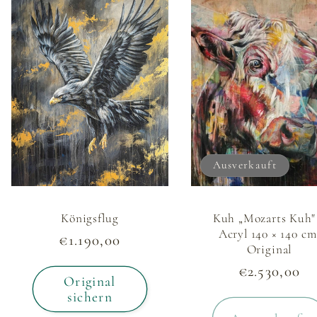
Ausverkauft
Königsflug
Kuh „Mozarts Kuh"
Acryl 140 × 140 cm
Normaler
€1.190,00
Original
Preis
Normaler
€2.530,00
Original
Preis
sichern