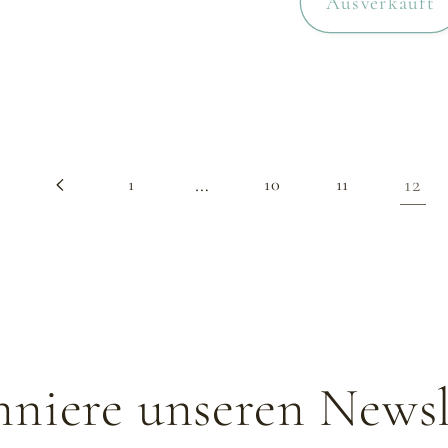
Ausverkauft
…
12
1
10
11
niere unseren Newsl