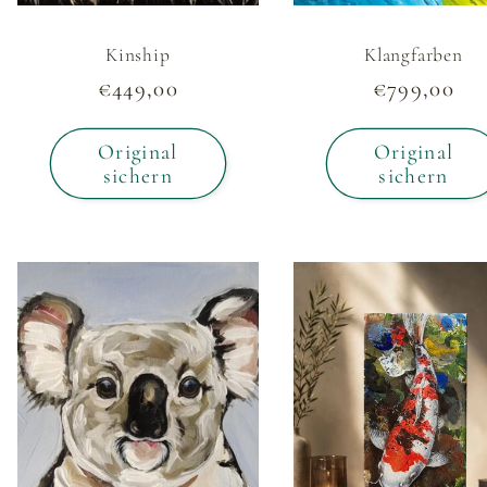
e
Kinship
Klangfarben
Normaler
€449,00
Normaler
€799,00
Preis
Preis
:
Original
Original
sichern
sichern