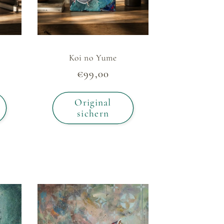
Koi no Yume
Normaler
€99,00
Preis
Original
sichern