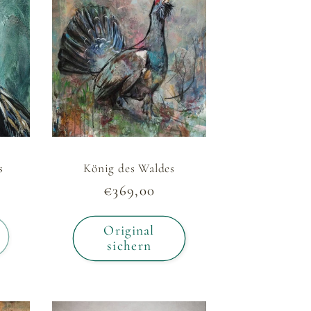
s
König des Waldes
Normaler
€369,00
Preis
Original
sichern