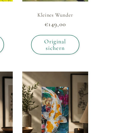
Kleines Wunder
Normaler
€149,00
Preis
Original
sichern