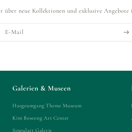
der über neue Kollektionen und exklusive Angebote 
E-Mail
Galerien & Museen
Haegeumgang Theme Museum
Kim Boseong Art Center
Singulart Galerie