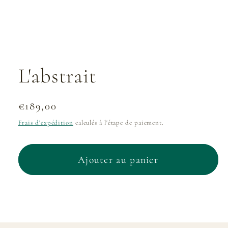
dans
une
fenêtre
modale
L'abstrait
Prix
€189,00
habituel
Frais d'expédition
calculés à l'étape de paiement.
Ajouter au panier