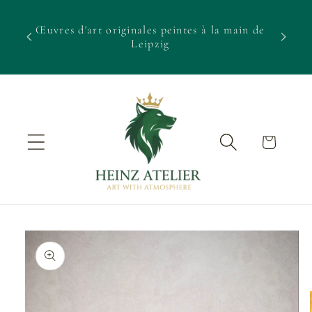
et passer
z pour
au
on sur
Œuvres d'art originales peintes à la main de
Expéd
contenu
de :
Leipzig
Panier
Passer aux
informations
produits