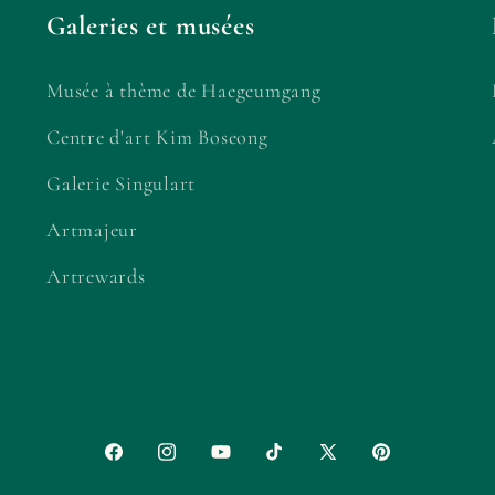
Galeries et musées
Musée à thème de Haegeumgang
Centre d'art Kim Boseong
Galerie Singulart
Artmajeur
Artrewards
Facebook
Instagram
YouTube
TikTok
X
Pinterest