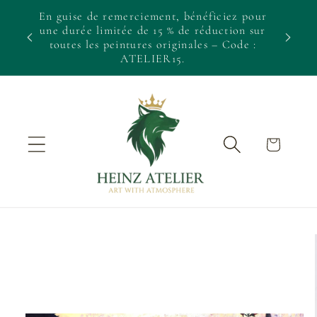
et passer
En guise de remerciement, bénéficiez pour
au
une durée limitée de 15 % de réduction sur
Œuvres 
contenu
toutes les peintures originales – Code :
ATELIER15.
Panier
Passer aux
informations
produits