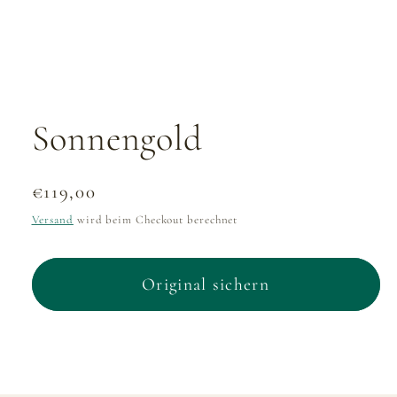
öffnen
Sonnengold
Normaler
€119,00
Preis
Versand
wird beim Checkout berechnet
Original sichern