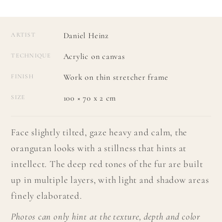
Daniel Heinz
ARTIST
Acrylic on canvas
TECHNIQUE
Work on thin stretcher frame
FINISH
100 × 70 x 2 cm
SIZE
Face slightly tilted, gaze heavy and calm, the
orangutan looks with a stillness that hints at
intellect. The deep red tones of the fur are built
up in multiple layers, with light and shadow areas
finely elaborated.
Photos can only hint at the texture, depth and color